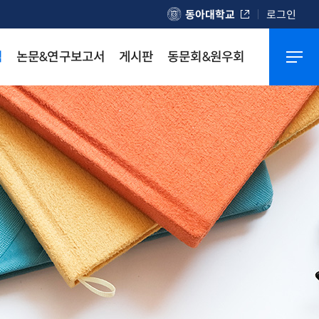
동아대학교
로그인
격
논문&연구보고서
게시판
동문회&원우회
교육연수원