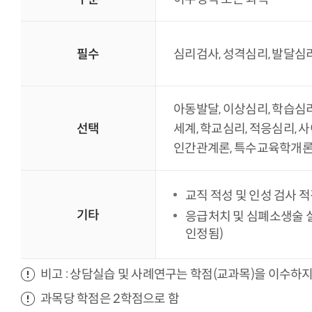
필수
심리검사, 성격심리, 발달심리
아동발달, 이상심리, 학습심
선택
세계, 학교심리, 적응심리, 
인간관계론, 특수교육학개론
교직 적성 및 인성 검사 적
기타
응급처치 및 심폐소생술 
인정됨)
비고 : 상담실습 및 사례연구는 학점(교과목)을 이수하지
과목당 학점은 2학점으로 함